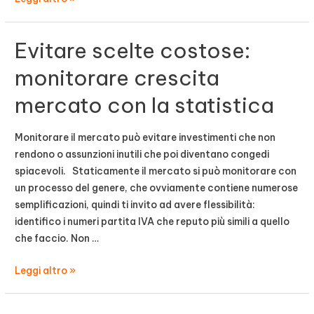
fare
Elon
Evitare scelte costose:
Musk
con
monitorare crescita
la
mercato con la statistica
tua
azienda
Monitorare il mercato può evitare investimenti che non
rendono o assunzioni inutili che poi diventano congedi
spiacevoli. Staticamente il mercato si può monitorare con
un processo del genere, che ovviamente contiene numerose
semplificazioni, quindi ti invito ad avere flessibilità:
identifico i numeri partita IVA che reputo più simili a quello
che faccio. Non …
Evitare
Leggi altro »
scelte
costose: