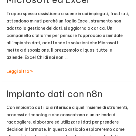
CRM
Troppo spesso assistiamo a scene in cui impiegati, frustrati,
attendono minuti perché un foglio Excel, strumento non
adatto la gestione dei dati, si aggiorna o carica. Un
campanello d’allarme per pensare l’approccio aziendale
all’impianto dati, adottando le soluzioni che Microsoft
mette a disposizione. Il prezzemolo di quasi tutte le
aziende: Excel Chi di noi non …
Impianto
Leggi altro »
dati
con
Impianto dati con n8n
Microsoft
ed
Excel
Con impianto dati, ci si riferisce a quell’insieme di strumenti,
processi e tecnologie che consentono a un’azienda di
raccogliere, elaborare ed utilizzare i dati per prendere
decisioni informate. In questo articolo esploreremo come