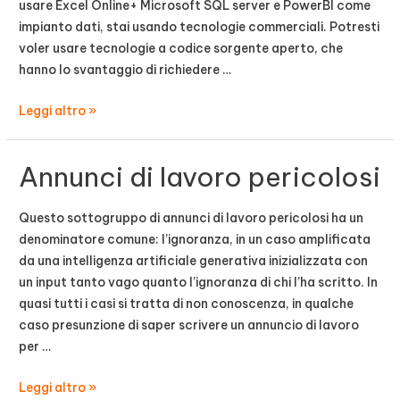
sicurezza
usare Excel Online+ Microsoft SQL server e PowerBI come
impianto dati, stai usando tecnologie commerciali. Potresti
voler usare tecnologie a codice sorgente aperto, che
hanno lo svantaggio di richiedere …
Impianto
Leggi altro »
dati
con
Annunci di lavoro pericolosi
Apache
Questo sottogruppo di annunci di lavoro pericolosi ha un
denominatore comune: l’ignoranza, in un caso amplificata
da una intelligenza artificiale generativa inizializzata con
un input tanto vago quanto l’ignoranza di chi l’ha scritto. In
quasi tutti i casi si tratta di non conoscenza, in qualche
caso presunzione di saper scrivere un annuncio di lavoro
per …
Annunci
Leggi altro »