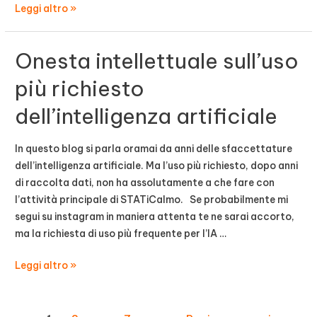
Angeli
Leggi altro »
e
demoni
Onesta intellettuale sull’uso
del
terzo
più richiesto
millennio:
dell’intelligenza artificiale
processi,
servizi,
IA
In questo blog si parla oramai da anni delle sfaccettature
dell’intelligenza artificiale. Ma l’uso più richiesto, dopo anni
di raccolta dati, non ha assolutamente a che fare con
l’attività principale di STATiCalmo. Se probabilmente mi
segui su instagram in maniera attenta te ne sarai accorto,
ma la richiesta di uso più frequente per l’IA …
Onesta
Leggi altro »
intellettuale
sull’uso
Paginazione
più