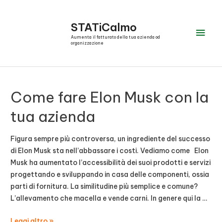
Vai
al
STATiCalmo
Men
contenuto
Aumenta il fatturato della tua azienda od
organizzazione
prin
Come fare Elon Musk con la
tua azienda
Figura sempre più controversa, un ingrediente del successo
di Elon Musk sta nell’abbassare i costi. Vediamo come Elon
Musk ha aumentato l’accessibilità dei suoi prodotti e servizi
progettando e sviluppando in casa delle componenti, ossia
parti di fornitura. La similitudine più semplice e comune?
L’allevamento che macella e vende carni. In genere qui la …
Come
Leggi altro »