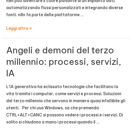
n8n può diventare il cuore pulsante di un impianto dati,
automatizzando flussi personalizzati e integrando diverse
fonti. n8n fa parte delle piattaforme …
Impianto
Leggi altro »
dati
con
Angeli e demoni del terzo
n8n
millennio: processi, servizi,
IA
L’IA generativa ha eclissato tecnologie che facilitano la
vita tramite i computer, come servizi e processi. Soluzioni
del terzo millennio che servono in maniera quasi infallibile gli
utenti. Per chi usa Windows, sa che premendo
CTRL+ALT+CANC si possono vedere i processi e i servizi. Di
solito si chiudono a mano i processi quando il …