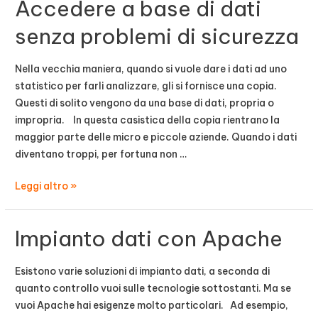
Accedere a base di dati
monitorare
crescita
senza problemi di sicurezza
mercato
con
Nella vecchia maniera, quando si vuole dare i dati ad uno
la
statistico per farli analizzare, gli si fornisce una copia.
statistica
Questi di solito vengono da una base di dati, propria o
impropria. In questa casistica della copia rientrano la
maggior parte delle micro e piccole aziende. Quando i dati
diventano troppi, per fortuna non …
Accedere
Leggi altro »
a
base
Impianto dati con Apache
di
dati
senza
Esistono varie soluzioni di impianto dati, a seconda di
problemi
quanto controllo vuoi sulle tecnologie sottostanti. Ma se
di
vuoi Apache hai esigenze molto particolari. Ad esempio,