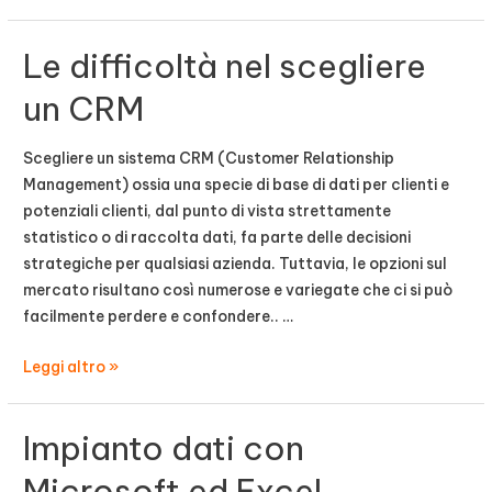
di
lavoro
Le difficoltà nel scegliere
pericolosi
un CRM
Scegliere un sistema CRM (Customer Relationship
Management) ossia una specie di base di dati per clienti e
potenziali clienti, dal punto di vista strettamente
statistico o di raccolta dati, fa parte delle decisioni
strategiche per qualsiasi azienda. Tuttavia, le opzioni sul
mercato risultano così numerose e variegate che ci si può
facilmente perdere e confondere.. …
Le
Leggi altro »
difficoltà
nel
Impianto dati con
scegliere
un
Microsoft ed Excel