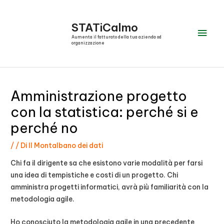
Vai
al
STATiCalmo
Men
contenuto
Aumenta il fatturato della tua azienda od
organizzazione
prin
Amministrazione progetto
con la statistica: perché si e
perché no
/
/ Di
Il Montalbano dei dati
Chi fa il dirigente sa che esistono varie modalità per farsi
una idea di tempistiche e costi di un progetto. Chi
amministra progetti informatici, avrà più familiarità con la
metodologia agile.
Ho conosciuto la metodologia agile in una precedente