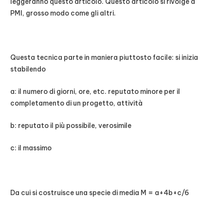
leggeranno questo articolo. Questo articolo si rivolge a
PMI, grosso modo come gli altri.
Questa tecnica parte in maniera piuttosto facile: si inizia
stabilendo
a: il numero di giorni, ore, etc. reputato minore per il
completamento di un progetto, attività
b: reputato il più possibile, verosimile
c: il massimo
Da cui si costruisce una specie di media M = a+4b+c/6