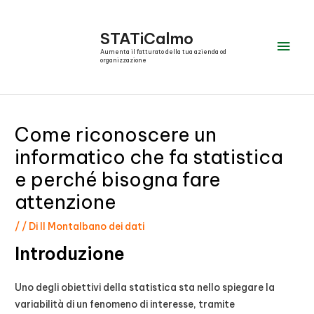
Vai
al
STATiCalmo
Men
contenuto
Aumenta il fatturato della tua azienda od
organizzazione
prin
Come riconoscere un
informatico che fa statistica
e perché bisogna fare
attenzione
/
/ Di
Il Montalbano dei dati
Introduzione
Uno degli obiettivi della statistica sta nello spiegare la
variabilità di un fenomeno di interesse, tramite