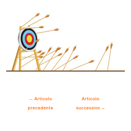
Navigazione
←
Articolo
Articolo
articoli
precedente
successivo
→