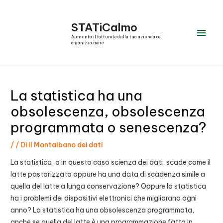
Vai
al
STATiCalmo
Men
contenuto
Aumenta il fatturato della tua azienda od
organizzazione
prin
La statistica ha una
obsolescenza, obsolescenza
programmata o senescenza?
/
/ Di
Il Montalbano dei dati
La statistica, o in questo caso scienza dei dati, scade come il
latte pastorizzato oppure ha una data di scadenza simile a
quella del latte a lunga conservazione? Oppure la statistica
ha i problemi dei dispositivi elettronici che migliorano ogni
anno? La statistica ha una obsolescenza programmata,
anche se quella del latte è una programmazione fatta in