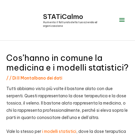
Vai
al
STATiCalmo
Men
contenuto
Aumenta il fatturato della tua azienda od
organizzazione
prin
Cos’hanno in comune la
medicina e i modelli statistici?
/
/ Di
Il Montalbano dei dati
Tutti abbiamo visto più volte il bastone alato con due
serpenti. Questi rappresentano la dose terapeutica e la dose
tossica, il veleno. Il bastone alato rappresenta la medicina, o
chi la rappresenta professionalmente, perché si eleva sopra le
parti in quanto conoscitore dell’una e dell’altra.
Vale lo stesso per
i modelli statistici
, dove la dose teraputica