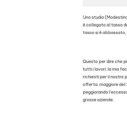
Uno studio (Modestino,
è collegato al tasso d
tasso si è abbassato, 
Questo per dire che pr
tutti i lavori: la mia f
richiesti per il nostr
offerta, maggiore del 
peggiorando l’eccesso, 
grosse aziende.