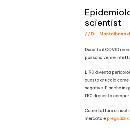
Epidemiolo
scientist
/
/ Di
Il Montalbano d
Durante il COVID i non
possono venire infettat
L’R0 diventa pericolos
questo articolo come
negative. E anche in 
l’R0 di questo compor
Come fattore di rischi
mercato e
pregiudizi c