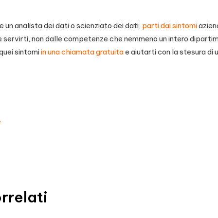
 un analista dei dati o scienziato dei dati,
parti dai sintomi
aziend
servirti, non dalle competenze che nemmeno un intero diparti
quei sintomi
in una chiamata gratuita
e aiutarti con la stesura di 
e
rrelati