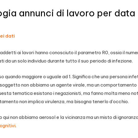
gia annunci di lavoro per data 
ei dati
 addetti ai lavori hanno conosciuto il parametro R0, ossia il nume
i da un solo individuo durante tutto il suo periodo di infezione.
o quando maggiore o uguale ad 1. Significa che una persona infe
 soggetto non abbiamo un agente virale, ma un comportamento
questa tematica esistono i negazionisti, ma fanno molta meno no
tamento non implica virulenza, ma bisogna tenerlo d’occhio.
o qui non abbiamo aerosol e la vicinanza ma un misto di ignoranza
ognitivi
.