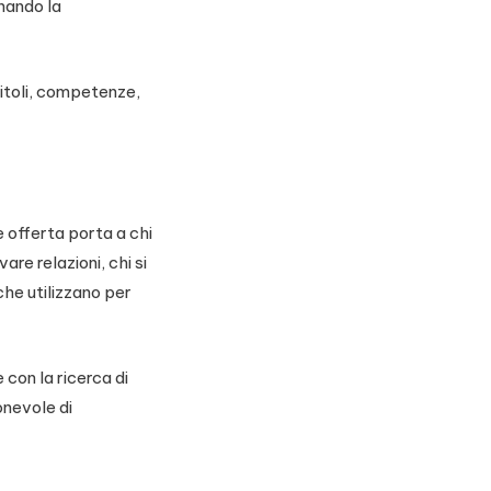
nando la
itoli, competenze,
 offerta porta a chi
re relazioni, chi si
che utilizzano per
 con la ricerca di
onevole di