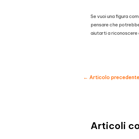
Se vuoi una figura come
pensare che potrebbe 
aiutarti a riconoscere 
Navigazione
←
Articolo precedent
articoli
Articoli co