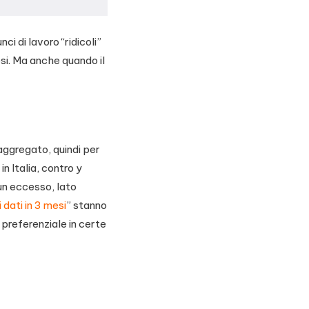
i di lavoro “ridicoli”
esi. Ma anche quando il
aggregato, quindi per
in Italia, contro y
 un eccesso, lato
 dati in 3 mesi
” stanno
 preferenziale in certe