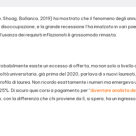
 Shoag, Ballanca, 2019) ha mostrato che il fenomeno degli annunc
i disoccupazione, e la grande recessione l’ha innalzato in vari pa
l’usanza dei requisiti inflazionati è grossomodo rimasta.
obabilmente esiste un eccesso di offerta, ma non solo a livello 
acoltà universitaria, già prima del 2020, parlava di x nuovi laureati, 
o profilo di laurea. Non ricordo esattamente i numeri ma emergeva
25%. Di sicuro quei corsi a pagamento per “
diventare analista dei
con la differenza che chi proviene da lì, si spera, ha un ingresso