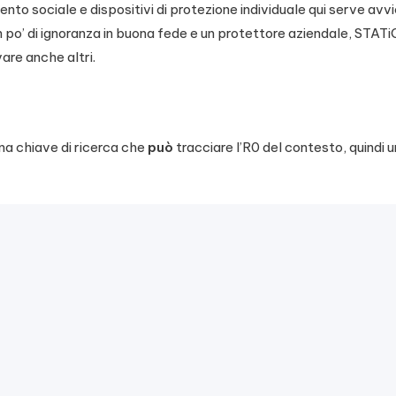
ento sociale e dispositivi di protezione individuale qui serve avv
po’ di ignoranza in buona fede e un protettore aziendale, STAT
are anche altri.
 una chiave di ricerca che
può
tracciare l’R0 del contesto, quindi u