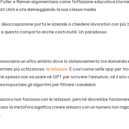
7, Fuller e Raman argomentano come l’inflazione educativa sta mi
ati Uniti e sta danneggiando la sua classe media.
disoccupazione porta le aziende a chiedere lavoratori con più t
 e questo comporta anche costi inutili. Un paradosso.
conosciamo un altro ambito dove lo sbilanciamento tra domanda e
entare più schizzinoso:
le relazioni.
E così come nelle app per trova
e spesso non sa usare né GPT per scrivere l’annuncio, né il sito 
sa impostare gli algoritmi per filtrare i candidati.
rascico non funziona con le relazioni, perché dovrebbe funzionare
caso la metafora significa creare annunci con un numero non ragi
.