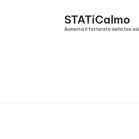
Vai
al
STATiCalmo
contenuto
Aumenta il fatturato della tua a