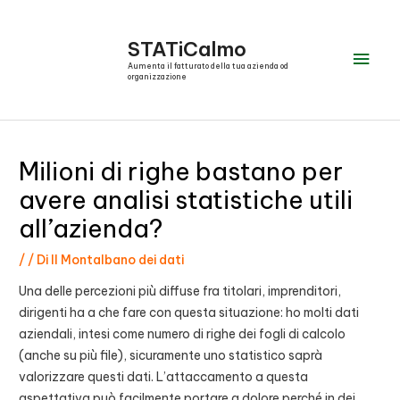
Vai
al
STATiCalmo
Men
contenuto
Aumenta il fatturato della tua azienda od
organizzazione
prin
Milioni di righe bastano per
avere analisi statistiche utili
all’azienda?
/
/ Di
Il Montalbano dei dati
Una delle percezioni più diffuse fra titolari, imprenditori,
dirigenti ha a che fare con questa situazione: ho molti dati
aziendali, intesi come numero di righe dei fogli di calcolo
(anche su più file), sicuramente uno statistico saprà
valorizzare questi dati. L’attaccamento a questa
aspettativa può facilmente portare a dolore perché in dei