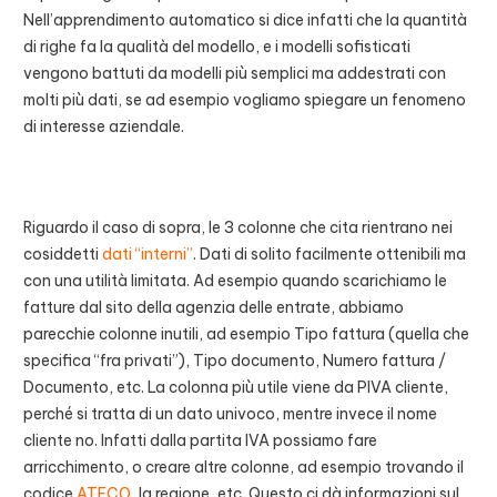
Nell’apprendimento automatico si dice infatti che la quantità
di righe fa la qualità del modello, e i modelli sofisticati
vengono battuti da modelli più semplici ma addestrati con
molti più dati, se ad esempio vogliamo spiegare un fenomeno
di interesse aziendale.
Riguardo il caso di sopra, le 3 colonne che cita rientrano nei
cosiddetti
dati “interni”
. Dati di solito facilmente ottenibili ma
con una utilità limitata. Ad esempio quando scarichiamo le
fatture dal sito della agenzia delle entrate, abbiamo
parecchie colonne inutili, ad esempio Tipo fattura (quella che
specifica “fra privati”
)
, Tipo documento, Numero fattura /
Documento, etc. La colonna più utile viene da PIVA cliente,
perché si tratta di un dato univoco, mentre invece il nome
cliente no. Infatti dalla partita IVA possiamo fare
arricchimento, o creare altre colonne, ad esempio trovando il
codice
ATECO
, la regione, etc. Questo ci dà informazioni sul