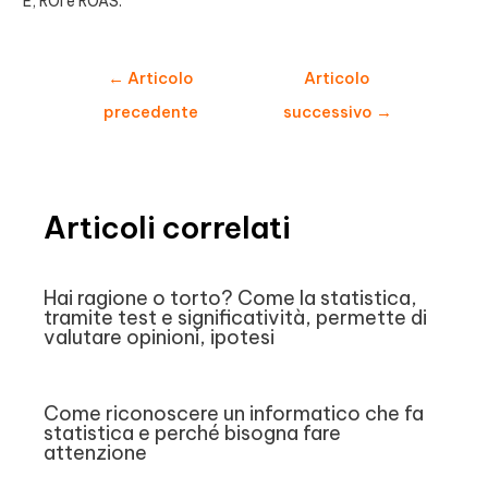
E, ROI e ROAS.
Navigazione
←
Articolo
Articolo
articoli
precedente
successivo
→
Articoli correlati
Hai ragione o torto? Come la statistica,
tramite test e significatività, permette di
valutare opinioni, ipotesi
Come riconoscere un informatico che fa
statistica e perché bisogna fare
attenzione