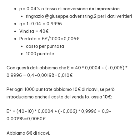
p= 0,04% o tasso di conversione
da impression
ringrazio @giuseppe.adveristing.2 per i dati veritieri
q= 1-0,04 = 0,9996
Vincita = 40€
Puntata = 6€/1000=0,006€
costo per puntata
1000 puntate
Con questi dati abbiamo che E = 40 * 0,0004 + (-0,006) *
0,9996 = 0,4-0,00198=0,010€
Per ogni 1000 puntate abbiamo 10€ di ricavi, se però
introduciamo anche il costo del venduto, ossia
10€
:
E* = (40-
10
) * 0,0004 + (-0,006) * 0,9996 = 0,3-
0,00198=0,0060€
Abbiamo 6€ di ricavi.