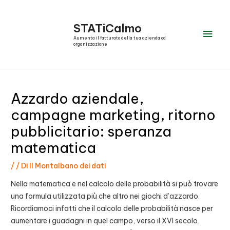
Vai
al
STATiCalmo
Men
contenuto
Aumenta il fatturato della tua azienda od
organizzazione
prin
Azzardo aziendale,
campagne marketing, ritorno
pubblicitario: speranza
matematica
/
/ Di
Il Montalbano dei dati
Nella matematica e nel calcolo delle probabilità si può trovare
una formula utilizzata più che altro nei giochi d’azzardo.
Ricordiamoci infatti che il calcolo delle probabilità nasce per
aumentare i guadagni in quel campo, verso il XVI secolo,