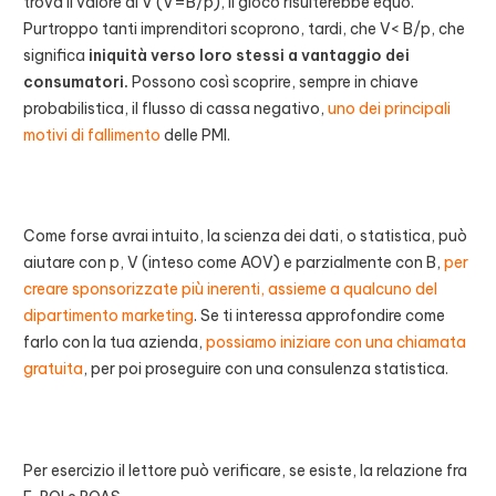
trova il valore di V (V=B/p), il gioco risulterebbe equo.
Purtroppo tanti imprenditori scoprono, tardi, che V< B/p, che
significa
iniquità verso loro stessi a vantaggio dei
consumatori.
Possono così scoprire, sempre in chiave
probabilistica, il flusso di cassa negativo,
uno dei principali
motivi di fallimento
delle PMI.
Come forse avrai intuito, la scienza dei dati, o statistica, può
aiutare con p, V (inteso come AOV) e parzialmente con B,
per
creare sponsorizzate più inerenti, assieme a qualcuno del
dipartimento marketing
. Se ti interessa approfondire come
farlo con la tua azienda,
possiamo iniziare con una chiamata
gratuita
, per poi proseguire con una consulenza statistica.
Per esercizio il lettore può verificare, se esiste, la relazione fra