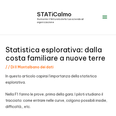
Vai
al
STATiCalmo
Men
contenuto
Aumenta il fatturato della tua azienda od
organizzazione
prin
Statistica esplorativa: dalla
costa familiare a nuove terre
/
/ Di
Il Montalbano dei dati
In questo articolo capirai l’importanza della statistica
esplorativa.
Nella F1 fanno le prove, prima della gara. I piloti studiano il
tracciato: come entrare nelle curve, colgono possibili insidie,
difficoltà,, etc.