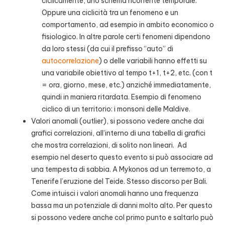
ciclicamente, uno schema ricorrente temporale.
Oppure una ciclicità tra un fenomeno e un
comportamento, ad esempio in ambito economico o
fisiologico. In altre parole certi fenomeni dipendono
da loro stessi (da cui il prefisso “auto” di
autocorrelazione
) o delle variabili hanno effetti su
una variabile obiettivo al tempo t+1, t+2, etc. (con t
= ora, giorno, mese, etc.) anziché immediatamente,
quindi in maniera ritardata. Esempio di fenomeno
ciclico di un territorio: i monsoni delle Maldive.
Valori anomali (outlier), si possono vedere anche dai
grafici correlazioni, all’interno di una tabella di grafici
che mostra correlazioni, di solito non lineari. Ad
esempio nel deserto questo evento si può associare ad
una tempesta di sabbia. A Mykonos ad un terremoto, a
Tenerife l’eruzione del Teide. Stesso discorso per Bali.
Come intuisci i valori anomali hanno una frequenza
bassa ma un potenziale di danni molto alto. Per questo
si possono vedere anche col primo punto e saltarlo può