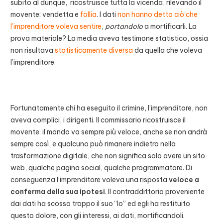
subito al dunque, ricostruisce tutta la vicenda, rilevando il
movente: vendetta e
follia
. I dati
non hanno detto ciò che
l’imprenditore voleva sentire
,
portandolo
a mortificarli. La
prova materiale? La media aveva testimone statistico, ossia
non risultava
statisticamente diversa
da quella che voleva
l’imprenditore.
Fortunatamente chi ha eseguito il crimine, l’imprenditore, non
aveva complici, i dirigenti. Il commissario ricostruisce il
movente: il mondo va sempre più veloce, anche se non andrà
sempre così, e qualcuno può rimanere indietro nella
trasformazione digitale, che non significa solo avere un sito
web, qualche pagina social, qualche programmatore. Di
conseguenza l’imprenditore voleva una risposta
veloce a
conferma della sua ipotesi
. Il contraddittorio proveniente
dai dati ha scosso troppo il suo “Io” ed egli ha restituito
questo dolore, con gli interessi, ai dati, mortificandoli.