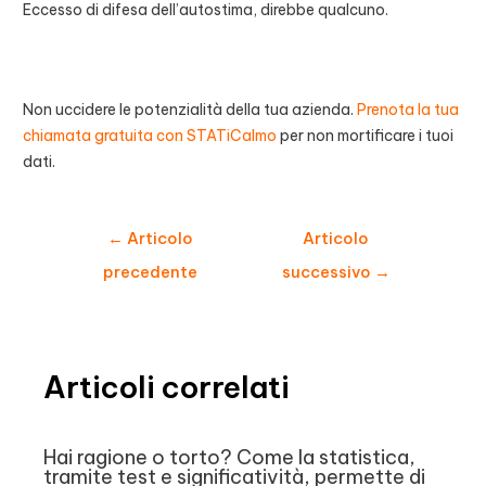
Eccesso di difesa dell’autostima, direbbe qualcuno.
Non uccidere le potenzialità della tua azienda.
Prenota la tua
chiamata gratuita con STATiCalmo
per non mortificare i tuoi
dati.
Navigazione
←
Articolo
Articolo
articoli
precedente
successivo
→
Articoli correlati
Hai ragione o torto? Come la statistica,
tramite test e significatività, permette di