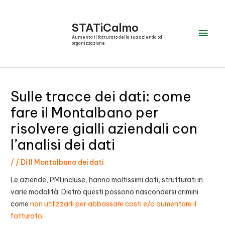
Vai
al
STATiCalmo
Men
contenuto
Aumenta il fatturato della tua azienda od
organizzazione
prin
Sulle tracce dei dati: come
fare il Montalbano per
risolvere gialli aziendali con
l’analisi dei dati
/
/ Di
Il Montalbano dei dati
Le aziende, PMI incluse, hanno moltissimi dati, strutturati in
varie modalità. Dietro questi possono nascondersi crimini
come
non utilizzarli per abbassare costi e/o aumentare il
fatturato
.